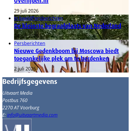
Overlijden.nl
29 juli 2026
In beeld
Persberichten
De kleinste begraafplaats van Nederland
24 juli 2026
Persberichten
Nieuwe Gedenkboom bij Moscowa biedt
toegankelijke plek om te herdenken
2 juli 2026
Bedrijfsgegevens
Uitvaart Media
Postbus 760
2270 AT Voorburg
E:
info@uitvaartmedia.com