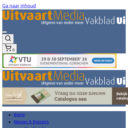
Ga naar inhoud
0
Home
Nieuws & Dossiers