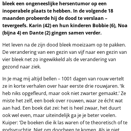
bleek een ongeneeslijke hersentumor op een
inoperabele plaats te hebben. In de volgende 18
maanden probeerde hij de dood te verslaan –
tevergeefs. Karin (42) en hun kinderen Bobbie (6), Noa
(bijna 4) en Dante (2) gingen samen verder.
Het leven na de zijn dood bleek moeizaam op te pakken.
De verandering van een gezin van vijf naar een gezin van
vier bleek net zo ingewikkeld als de verandering van
gezond naar ziek.
In Je mag mij altijd bellen – 1001 dagen van rouw vertelt
ze in korte verhalen over haar eerste drie rouwjaren. ‘Ik
heb niks opgefleurd, maar ook niet zwarter gemaakt.’ Ze
miste het zelf, een boek over rouwen, waar ze écht wat
aan had. Een boek dat zei: het is heel zwaar, het duurt
ook wel even, maar uiteindelijk ga je je beter voelen.
Kuiper: ‘De boeken die ik las waren of te theoretisch of te
godsvruchtig. Niet om doorheen te komen. Als je niet