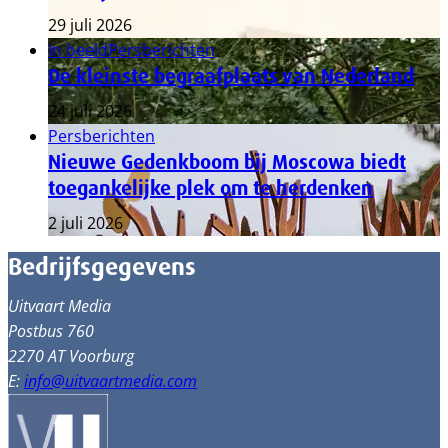
29 juli 2026
In beeld
Persberichten
De kleinste begraafplaats van Nederland
24 juli 2026
Persberichten
Nieuwe Gedenkboom bij Moscowa biedt
toegankelijke plek om te herdenken
2 juli 2026
Bedrijfsgegevens
Uitvaart Media
Postbus 760
2270 AT Voorburg
E:
info@uitvaartmedia.com