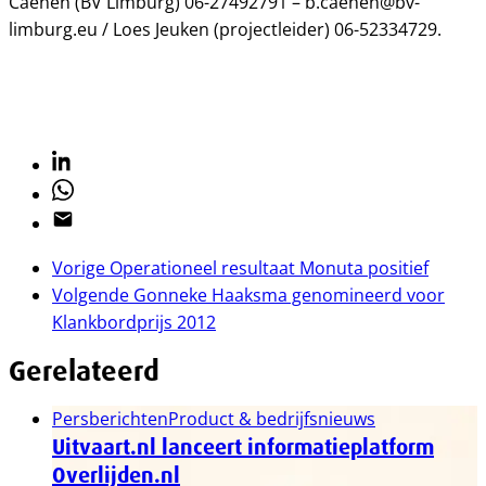
Caenen (BV Limburg) 06-27492791 – b.caenen@bv-
limburg.eu / Loes Jeuken (projectleider) 06-52334729.
Linkedin
Whatsapp
Email
Vorige
Operationeel resultaat Monuta positief
Volgende
Gonneke Haaksma genomineerd voor
Klankbordprijs 2012
Gerelateerd
Persberichten
Product & bedrijfsnieuws
Uitvaart.nl lanceert informatieplatform
Overlijden.nl