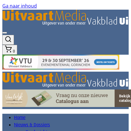
Ga naar inhoud
0
Home
Nieuws & Dossiers