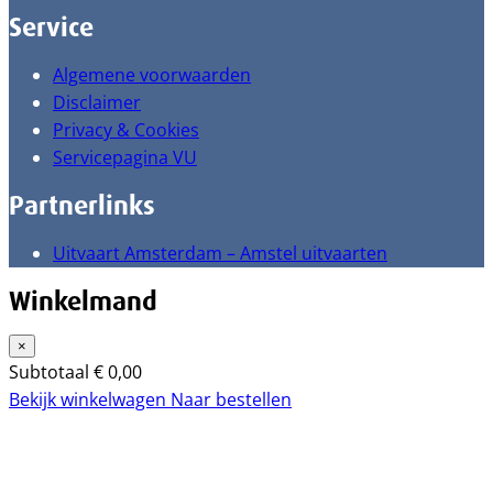
Service
Algemene voorwaarden
Disclaimer
Privacy & Cookies
Servicepagina VU
Partnerlinks
Uitvaart Amsterdam – Amstel uitvaarten
Winkelmand
×
Subtotaal
€
0,00
Bekijk winkelwagen
Naar bestellen