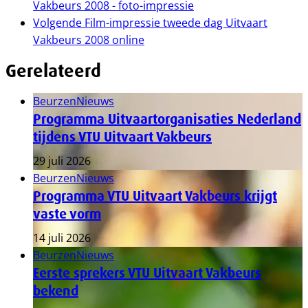
Vakbeurs 2008 - foto-impressie
Volgende
Film-impressie tweede dag Uitvaart
Vakbeurs 2008 online
Gerelateerd
Beurzen
Nieuws
Programma Uitvaartorganisaties Nederland
tijdens VTU Uitvaart Vakbeurs
29 juli 2026
Beurzen
Nieuws
Programma VTU Uitvaart Vakbeurs krijgt
vaste vorm
14 juli 2026
Beurzen
Nieuws
Eerste sprekers VTU Uitvaart Vakbeurs
bekend