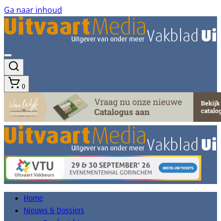
Ga naar inhoud
0
Home
Nieuws & Dossiers