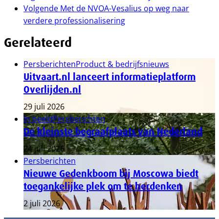
Volgende
Met de NVOA-Vesalius op weg naar
verdere professionalisering
Gerelateerd
Persberichten
Product & bedrijfsnieuws
Uitvaart.nl lanceert informatieplatform
Overlijden.nl
29 juli 2026
In beeld
Persberichten
De kleinste begraafplaats van Nederland
24 juli 2026
Persberichten
Nieuwe Gedenkboom bij Moscowa biedt
toegankelijke plek om te herdenken
2 juli 2026