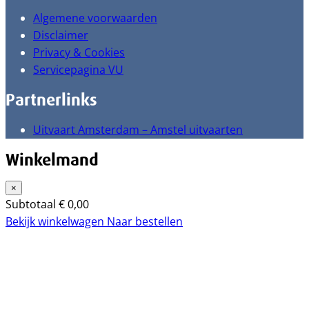
Algemene voorwaarden
Disclaimer
Privacy & Cookies
Servicepagina VU
Partnerlinks
Uitvaart Amsterdam – Amstel uitvaarten
Winkelmand
×
Subtotaal
€
0,00
Bekijk winkelwagen
Naar bestellen