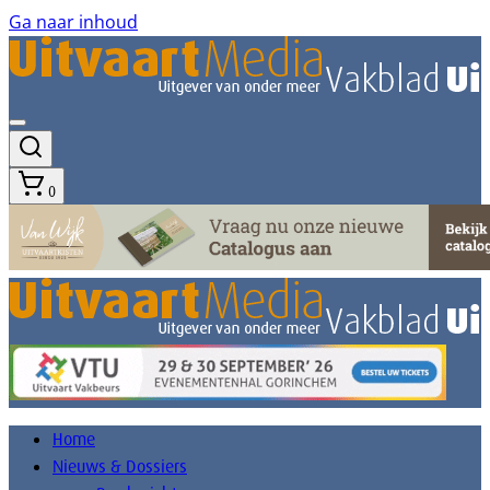
Ga naar inhoud
0
Home
Nieuws & Dossiers