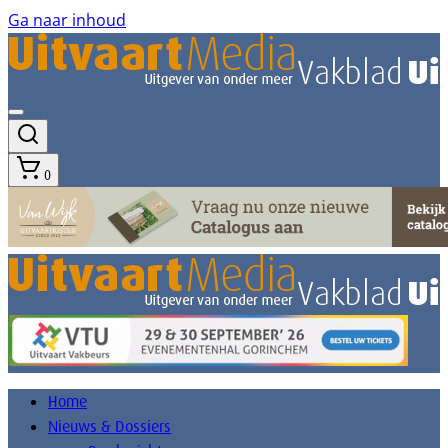
Ga naar inhoud
0
Home
Nieuws & Dossiers