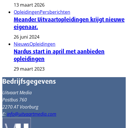
13 maart 2026
Opleidingen
Persberichten
Meander Uitvaartopleidingen krijgt nieuwe
eigenaar.
26 juni 2024
Nieuws
Opleidingen
Nardus start in april met aanbieden
opleidingen
29 maart 2023
Bedrijfsgegevens
Uitvaart Media
Postbus 760
2270 AT Voorburg
E:
info@uitvaartmedia.com