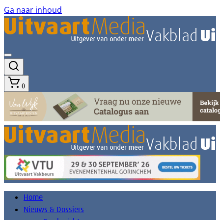
Ga naar inhoud
0
Home
Nieuws & Dossiers