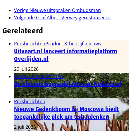
Vorige
Nieuwe uitspraken Ombudsman
Volgende
Graf Albert Verwey gerestaureerd
Gerelateerd
Persberichten
Product & bedrijfsnieuws
Uitvaart.nl lanceert informatieplatform
Overlijden.nl
29 juli 2026
In beeld
Persberichten
De kleinste begraafplaats van Nederland
24 juli 2026
Persberichten
Nieuwe Gedenkboom bij Moscowa biedt
toegankelijke plek om te herdenken
2 juli 2026