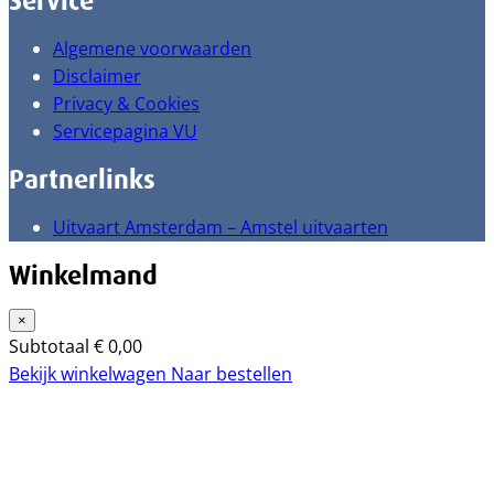
Service
Algemene voorwaarden
Disclaimer
Privacy & Cookies
Servicepagina VU
Partnerlinks
Uitvaart Amsterdam – Amstel uitvaarten
Winkelmand
×
Subtotaal
€
0,00
Bekijk winkelwagen
Naar bestellen