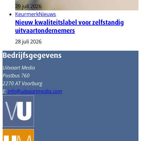
29 juli 2026
Keurmerk
Nieuws
Nieuw kwaliteitslabel voor zelfstandig
uitvaartondernemers
28 juli 2026
Bedrijfsgegevens
Uitvaart Media
Postbus 760
2270 AT Voorburg
E:
info@uitvaartmedia.com