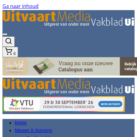
Ga naar inhoud
0
Home
Nieuws & Dossiers