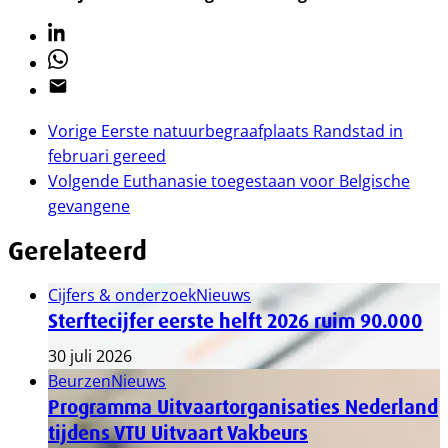
Linkedin
Whatsapp
Email
Vorige
Eerste natuurbegraafplaats Randstad in
februari gereed
Volgende
Euthanasie toegestaan voor Belgische
gevangene
Gerelateerd
Cijfers & onderzoek
Nieuws
Sterftecijfer eerste helft 2026 ruim 90.000
30 juli 2026
Beurzen
Nieuws
Programma Uitvaartorganisaties Nederland
tijdens VTU Uitvaart Vakbeurs