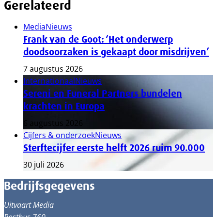
Gerelateerd
Media
Nieuws
Frank van de Goot: ‘Het onderwerp
doodsoorzaken is gekaapt door misdrijven’
7 augustus 2026
Internationaal
Nieuws
Sereni en Funeral Partners bundelen
krachten in Europa
6 augustus 2026
Cijfers & onderzoek
Nieuws
Sterftecijfer eerste helft 2026 ruim 90.000
30 juli 2026
Bedrijfsgegevens
Uitvaart Media