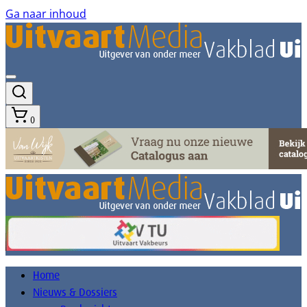
Ga naar inhoud
0
Home
Nieuws & Dossiers