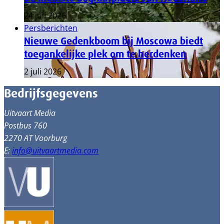
24 juli 2026
Persberichten
Nieuwe Gedenkboom bij Moscowa biedt
toegankelijke plek om te herdenken
2 juli 2026
Bedrijfsgegevens
Uitvaart Media
Postbus 760
2270 AT Voorburg
E:
info@uitvaartmedia.com