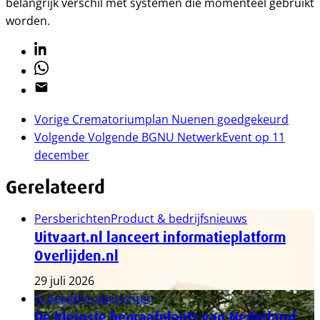
belangrijk verschil met systemen die momenteel gebruikt
worden.
Linkedin
Whatsapp
Email
Vorige
Crematoriumplan Nuenen goedgekeurd
Volgende
Volgende BGNU NetwerkEvent op 11
december
Gerelateerd
Persberichten
Product & bedrijfsnieuws
Uitvaart.nl lanceert informatieplatform
Overlijden.nl
29 juli 2026
In beeld
Persberichten
De kleinste begraafplaats van Nederland