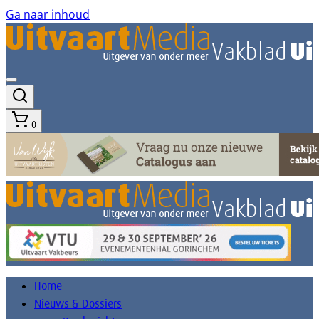
Ga naar inhoud
0
Home
Nieuws & Dossiers