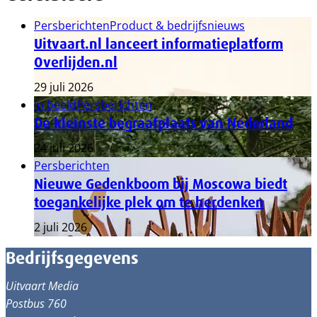
Persberichten
Product & bedrijfsnieuws
Uitvaart.nl lanceert informatieplatform
Overlijden.nl
29 juli 2026
In beeld
Persberichten
De kleinste begraafplaats van Nederland
24 juli 2026
Persberichten
Nieuwe Gedenkboom bij Moscowa biedt
toegankelijke plek om te herdenken
2 juli 2026
Bedrijfsgegevens
Uitvaart Media
Postbus 760