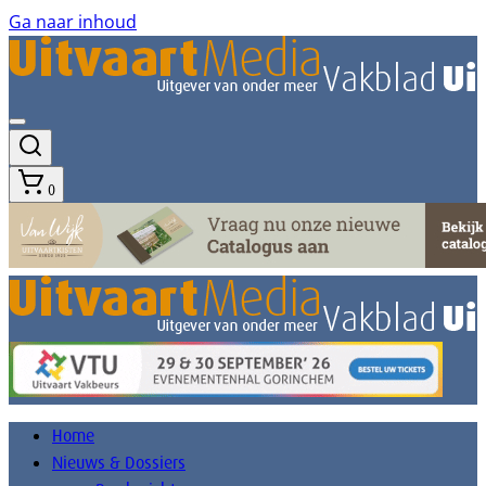
Ga naar inhoud
0
Home
Nieuws & Dossiers