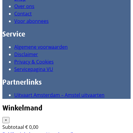
Over ons
Contact
Voor abonnees
Service
Algemene voorwaarden
Disclaimer
Privacy & Cookies
Servicepagina VU
Partnerlinks
Uitvaart Amsterdam – Amstel uitvaarten
Winkelmand
×
Subtotaal
€
0,00