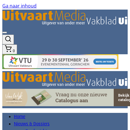
Ga naar inhoud
0
Home
Nieuws & Dossiers