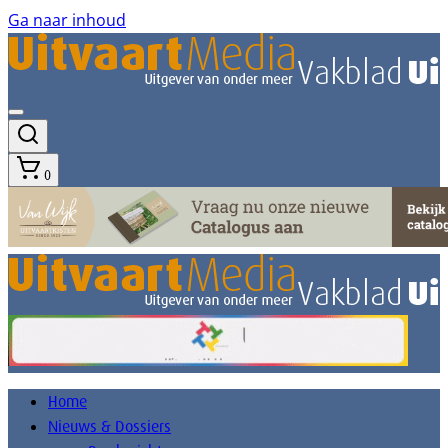
Ga naar inhoud
0
Home
Nieuws & Dossiers