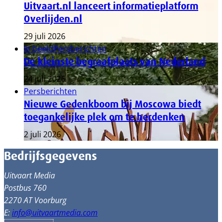
Uitvaart.nl lanceert informatieplatform
Overlijden.nl
29 juli 2026
In beeld
Persberichten
De kleinste begraafplaats van Nederland
24 juli 2026
Persberichten
Nieuwe Gedenkboom bij Moscowa biedt
toegankelijke plek om te herdenken
2 juli 2026
Bedrijfsgegevens
Uitvaart Media
Postbus 760
2270 AT Voorburg
E:
info@uitvaartmedia.com