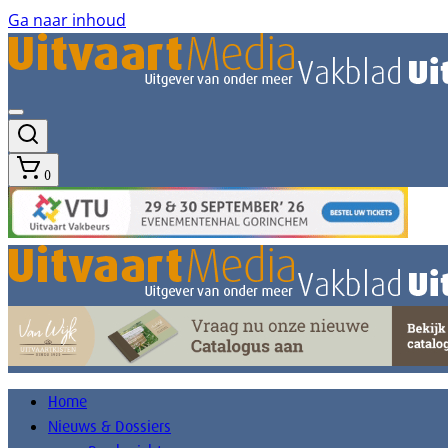
Ga naar inhoud
0
Home
Nieuws & Dossiers