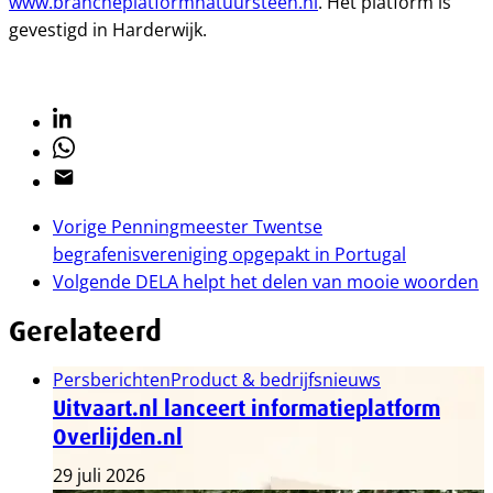
www.brancheplatformnatuursteen.nl
. Het platform is
gevestigd in Harderwijk.
Linkedin
Whatsapp
Email
Vorige
Penningmeester Twentse
begrafenisvereniging opgepakt in Portugal
Volgende
DELA helpt het delen van mooie woorden
Gerelateerd
Persberichten
Product & bedrijfsnieuws
Uitvaart.nl lanceert informatieplatform
Overlijden.nl
29 juli 2026