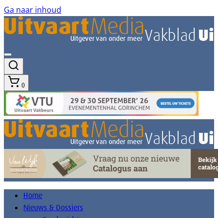
Ga naar inhoud
0
Home
Nieuws & Dossiers