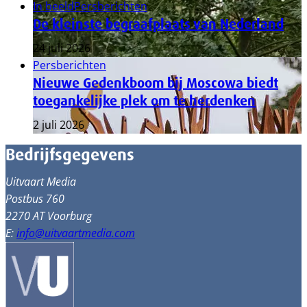
In beeld
Persberichten
De kleinste begraafplaats van Nederland
24 juli 2026
Persberichten
Nieuwe Gedenkboom bij Moscowa biedt
toegankelijke plek om te herdenken
2 juli 2026
Bedrijfsgegevens
Uitvaart Media
Postbus 760
2270 AT Voorburg
E:
info@uitvaartmedia.com