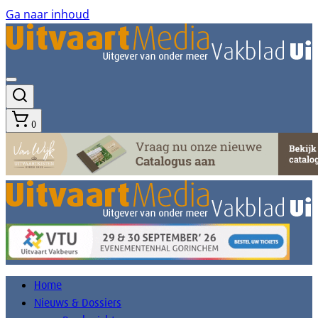
Ga naar inhoud
0
Home
Nieuws & Dossiers