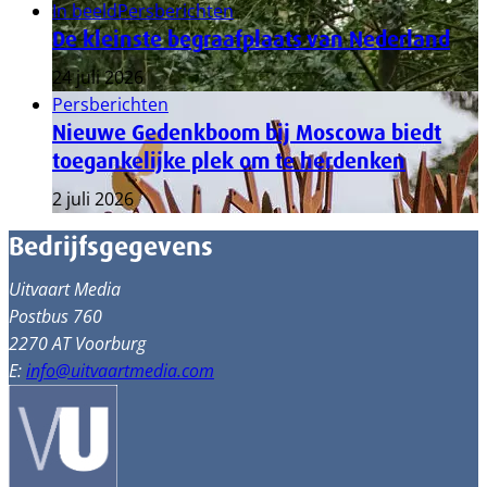
In beeld
Persberichten
De kleinste begraafplaats van Nederland
24 juli 2026
Persberichten
Nieuwe Gedenkboom bij Moscowa biedt
toegankelijke plek om te herdenken
2 juli 2026
Bedrijfsgegevens
Uitvaart Media
Postbus 760
2270 AT Voorburg
E:
info@uitvaartmedia.com