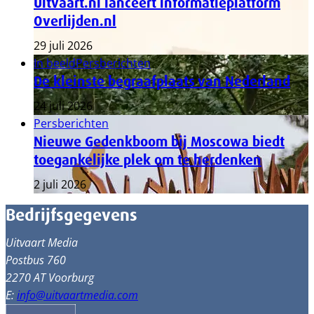
Uitvaart.nl lanceert informatieplatform
Overlijden.nl
29 juli 2026
In beeld
Persberichten
De kleinste begraafplaats van Nederland
24 juli 2026
Persberichten
Nieuwe Gedenkboom bij Moscowa biedt
toegankelijke plek om te herdenken
2 juli 2026
Bedrijfsgegevens
Uitvaart Media
Postbus 760
2270 AT Voorburg
E:
info@uitvaartmedia.com