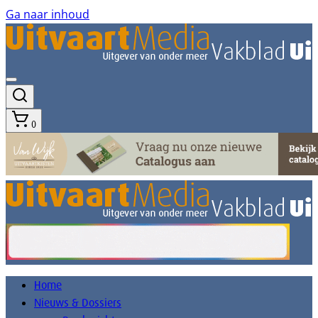
Ga naar inhoud
0
Home
Nieuws & Dossiers