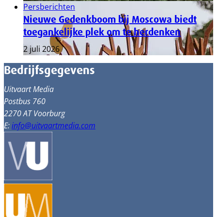
Persberichten
Nieuwe Gedenkboom bij Moscowa biedt
toegankelijke plek om te herdenken
2 juli 2026
Bedrijfsgegevens
Uitvaart Media
Postbus 760
2270 AT Voorburg
E:
info@uitvaartmedia.com