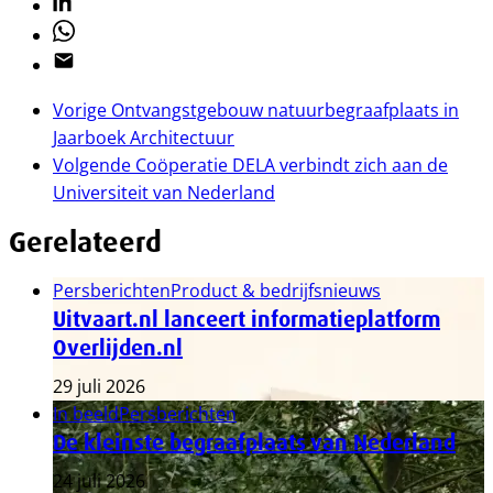
Linkedin
Whatsapp
Email
Vorige
Ontvangstgebouw natuurbegraafplaats in
Jaarboek Architectuur
Volgende
Coöperatie DELA verbindt zich aan de
Universiteit van Nederland
Gerelateerd
Persberichten
Product & bedrijfsnieuws
Uitvaart.nl lanceert informatieplatform
Overlijden.nl
29 juli 2026
In beeld
Persberichten
De kleinste begraafplaats van Nederland
24 juli 2026