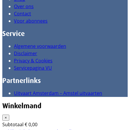
Over ons
Contact
Voor abonnees
Service
Algemene voorwaarden
Disclaimer
Privacy & Cookies
Servicepagina VU
Partnerlinks
Uitvaart Amsterdam – Amstel uitvaarten
Winkelmand
×
Subtotaal
€
0,00