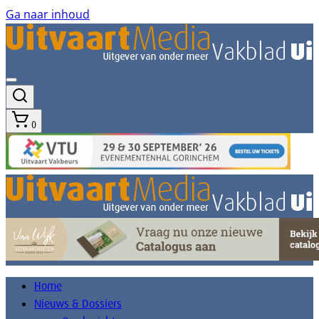
Ga naar inhoud
0
Home
Nieuws & Dossiers