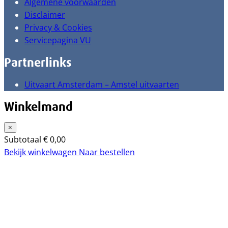
Algemene voorwaarden
Disclaimer
Privacy & Cookies
Servicepagina VU
Partnerlinks
Uitvaart Amsterdam – Amstel uitvaarten
Winkelmand
×
Subtotaal
€
0,00
Bekijk winkelwagen
Naar bestellen