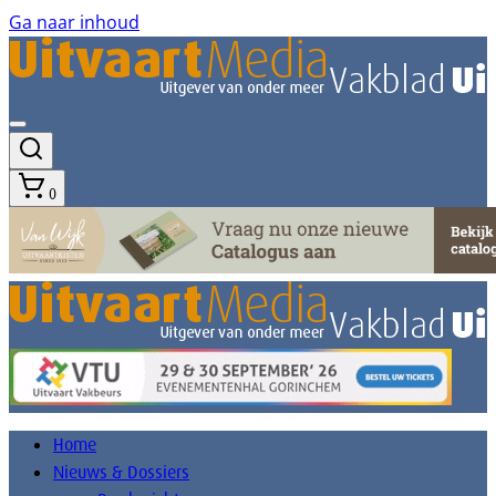
Ga naar inhoud
0
Home
Nieuws & Dossiers