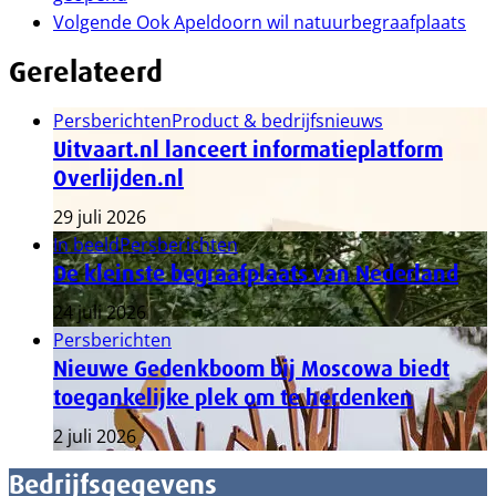
Volgende
Ook Apeldoorn wil natuurbegraafplaats
Gerelateerd
Persberichten
Product & bedrijfsnieuws
Uitvaart.nl lanceert informatieplatform
Overlijden.nl
29 juli 2026
In beeld
Persberichten
De kleinste begraafplaats van Nederland
24 juli 2026
Persberichten
Nieuwe Gedenkboom bij Moscowa biedt
toegankelijke plek om te herdenken
2 juli 2026
Bedrijfsgegevens