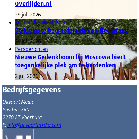
Overlijden.nl
29 juli 2026
In beeld
Persberichten
De kleinste begraafplaats van Nederland
24 juli 2026
Persberichten
Nieuwe Gedenkboom bij Moscowa biedt
toegankelijke plek om te herdenken
2 juli 2026
Bedrijfsgegevens
Uitvaart Media
Postbus 760
2270 AT Voorburg
E:
info@uitvaartmedia.com