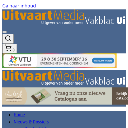
Ga naar inhoud
0
Home
Nieuws & Dossiers