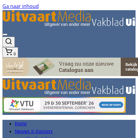
Ga naar inhoud
0
Home
Nieuws & Dossiers