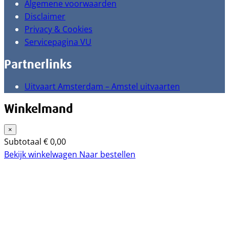
Algemene voorwaarden
Disclaimer
Privacy & Cookies
Servicepagina VU
Partnerlinks
Uitvaart Amsterdam – Amstel uitvaarten
Winkelmand
×
Subtotaal
€
0,00
Bekijk winkelwagen
Naar bestellen