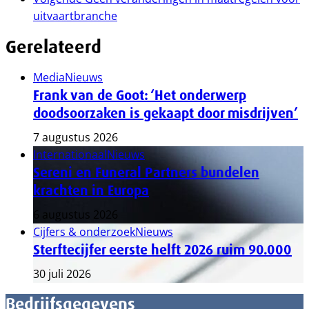
uitvaartbranche
Gerelateerd
Media
Nieuws
Frank van de Goot: ‘Het onderwerp
doodsoorzaken is gekaapt door misdrijven’
7 augustus 2026
Internationaal
Nieuws
Sereni en Funeral Partners bundelen
krachten in Europa
6 augustus 2026
Cijfers & onderzoek
Nieuws
Sterftecijfer eerste helft 2026 ruim 90.000
30 juli 2026
Bedrijfsgegevens