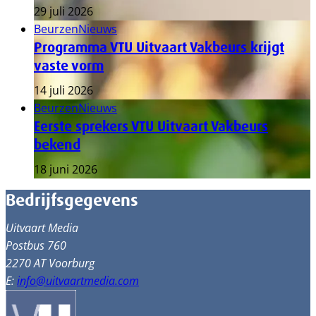
29 juli 2026
Beurzen
Nieuws
Programma VTU Uitvaart Vakbeurs krijgt
vaste vorm
14 juli 2026
Beurzen
Nieuws
Eerste sprekers VTU Uitvaart Vakbeurs
bekend
18 juni 2026
Bedrijfsgegevens
Uitvaart Media
Postbus 760
2270 AT Voorburg
E:
info@uitvaartmedia.com