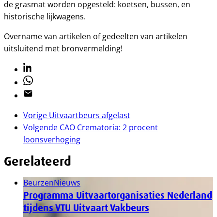
de grasmat worden opgesteld: koetsen, bussen, en
historische lijkwagens.
Overname van artikelen of gedeelten van artikelen
uitsluitend met bronvermelding!
Linkedin
Whatsapp
Email
Vorige
Uitvaartbeurs afgelast
Volgende
CAO Crematoria: 2 procent
loonsverhoging
Gerelateerd
Beurzen
Nieuws
Programma Uitvaartorganisaties Nederland
tijdens VTU Uitvaart Vakbeurs