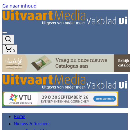
Ga naar inhoud
0
Home
Nieuws & Dossiers