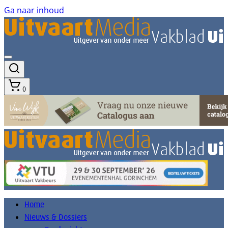
Ga naar inhoud
0
Home
Nieuws & Dossiers