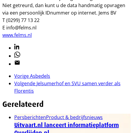
Niet getreurd, dan kunt u de data handmatig opvragen
via een persoonlijk IDnummer op internet. Jems BV
T (0299) 77 13 22
E info@felms.nl
www.felms.nl
Linkedin
Whatsapp
Email
Vorige
Asbedels
Volgende
Jelsumerhof en SVU samen verder als
Florentis
Gerelateerd
Persberichten
Product & bedrijfsnieuws
Uitvaart.nl lanceert informatieplatform
Overlijden.nl