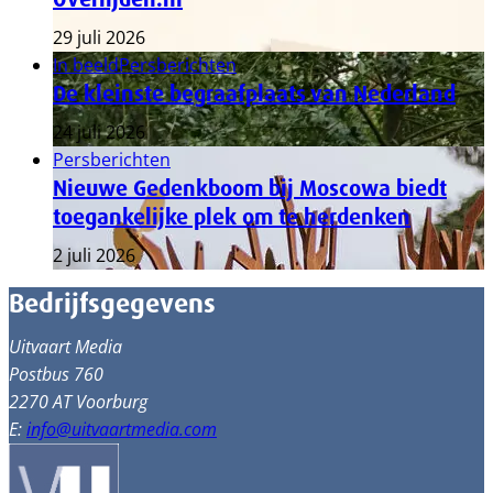
29 juli 2026
In beeld
Persberichten
De kleinste begraafplaats van Nederland
24 juli 2026
Persberichten
Nieuwe Gedenkboom bij Moscowa biedt
toegankelijke plek om te herdenken
2 juli 2026
Bedrijfsgegevens
Uitvaart Media
Postbus 760
2270 AT Voorburg
E:
info@uitvaartmedia.com