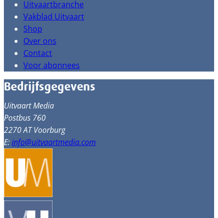
Uitvaartbranche
Vakblad Uitvaart
Shop
Over ons
Contact
Voor abonnees
Bedrijfsgegevens
Uitvaart Media
Postbus 760
2270 AT Voorburg
E:
info@uitvaartmedia.com