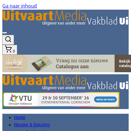
Ga naar inhoud
0
Home
Nieuws & Dossiers