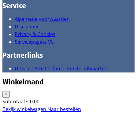
Service
Algemene voorwaarden
Disclaimer
Privacy & Cookies
Servicepagina VU
Partnerlinks
Uitvaart Amsterdam – Amstel uitvaarten
Winkelmand
×
Subtotaal
€
0,00
Bekijk winkelwagen
Naar bestellen