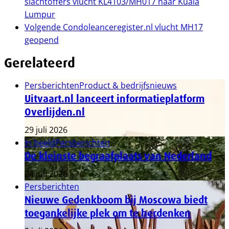
slachtoffers vlucht KL4103/MH017 naar Kuala
Lumpur
Volgende
Condoleanceregister.nl vlucht MH17
geopend
Gerelateerd
Persberichten
Product & bedrijfsnieuws
Uitvaart.nl lanceert informatieplatform
Overlijden.nl
29 juli 2026
In beeld
Persberichten
De kleinste begraafplaats van Nederland
24 juli 2026
Persberichten
Nieuwe Gedenkboom bij Moscowa biedt
toegankelijke plek om te herdenken