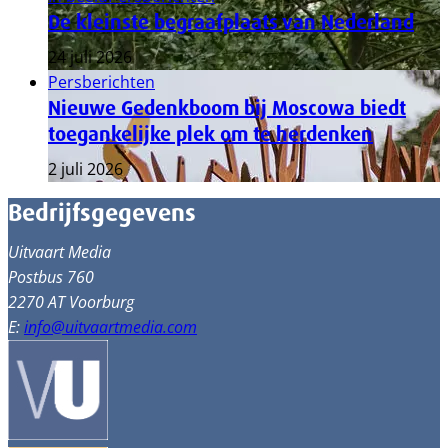
De kleinste begraafplaats van Nederland
24 juli 2026
Persberichten
Nieuwe Gedenkboom bij Moscowa biedt
toegankelijke plek om te herdenken
2 juli 2026
Bedrijfsgegevens
Uitvaart Media
Postbus 760
2270 AT Voorburg
E:
info@uitvaartmedia.com