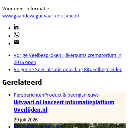
Voor meer informatie:
www.gaandeweguitvaarteducatie.nl
Linkedin
Whatsapp
Email
Vorige
Veelbesproken Hilversums crematorium in
2016 open
Volgende
Specialisatie opleiding Ritueelbegeleider
Gerelateerd
Persberichten
Product & bedrijfsnieuws
Uitvaart.nl lanceert informatieplatform
Overlijden.nl
29 juli 2026
In beeld
Persberichten