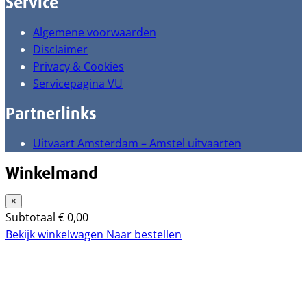
Service
Algemene voorwaarden
Disclaimer
Privacy & Cookies
Servicepagina VU
Partnerlinks
Uitvaart Amsterdam – Amstel uitvaarten
Winkelmand
×
Subtotaal
€
0,00
Bekijk winkelwagen
Naar bestellen