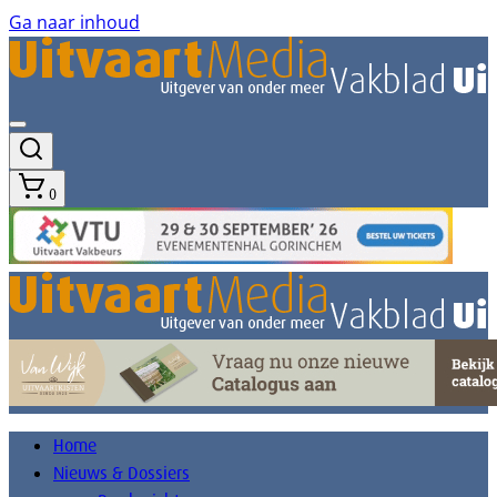
Ga naar inhoud
0
Home
Nieuws & Dossiers