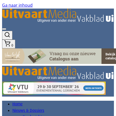
Ga naar inhoud
0
Home
Nieuws & Dossiers