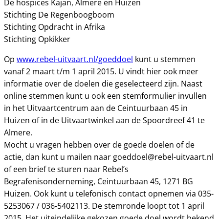
De hospices Kajan, Almere en Huizen
Stichting De Regenboogboom
Stichting Opdracht in Afrika
Stichting Opkikker
Op
www.rebel-uitvaart.nl/goeddoel
kunt u stemmen
vanaf 2 maart t/m 1 april 2015. U vindt hier ook meer
informatie over de doelen die geselecteerd zijn. Naast
online stemmen kunt u ook een stemformulier invullen
in het Uitvaartcentrum aan de Ceintuurbaan 45 in
Huizen of in de Uitvaartwinkel aan de Spoordreef 41 te
Almere.
Mocht u vragen hebben over de goede doelen of de
actie, dan kunt u mailen naar goeddoel@rebel-uitvaart.nl
of een brief te sturen naar Rebel’s
Begrafenisonderneming, Ceintuurbaan 45, 1271 BG
Huizen. Ook kunt u telefonisch contact opnemen via 035-
5253067 / 036-5402113. De stemronde loopt tot 1 april
2015. Het uiteindelijke gekozen goede doel wordt bekend