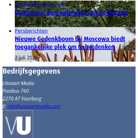
In beeld
Persberichten
De kleinste begraafplaats van Nederland
24 juli 2026
Persberichten
Nieuwe Gedenkboom bij Moscowa biedt
toegankelijke plek om te herdenken
2 juli 2026
Bedrijfsgegevens
Uitvaart Media
Postbus 760
2270 AT Voorburg
E:
info@uitvaartmedia.com