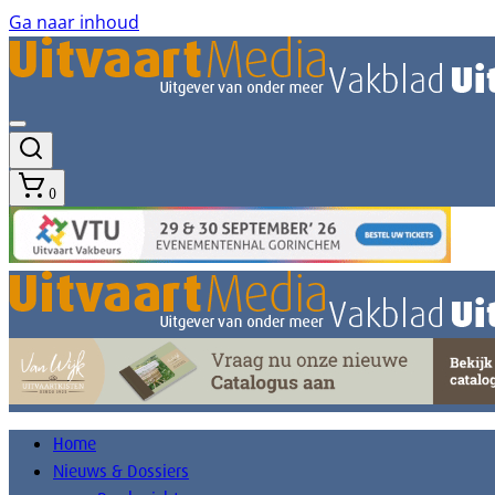
Ga naar inhoud
0
Home
Nieuws & Dossiers