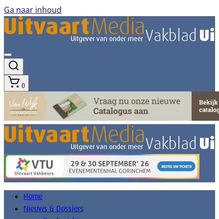
Ga naar inhoud
0
Home
Nieuws & Dossiers