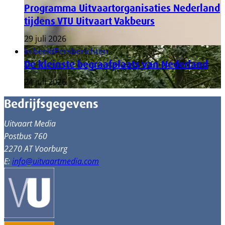
Programma Uitvaartorganisaties Nederland
tijdens VTU Uitvaart Vakbeurs
29 juli 2026
In beeld
Persberichten
De kleinste begraafplaats van Nederland
24 juli 2026
Bedrijfsgegevens
Uitvaart Media
Postbus 760
2270 AT Voorburg
E:
info@uitvaartmedia.com