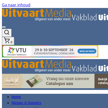
Ga naar inhoud
0
Home
Nieuws & Dossiers