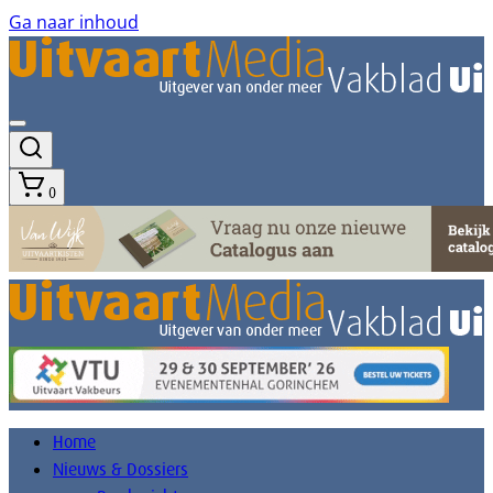
Ga naar inhoud
0
Home
Nieuws & Dossiers