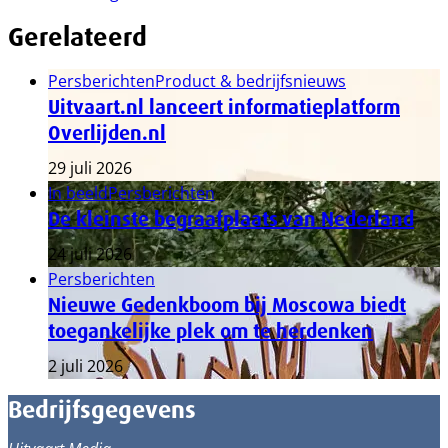
Gerelateerd
Persberichten
Product & bedrijfsnieuws
Uitvaart.nl lanceert informatieplatform
Overlijden.nl
29 juli 2026
In beeld
Persberichten
De kleinste begraafplaats van Nederland
24 juli 2026
Persberichten
Nieuwe Gedenkboom bij Moscowa biedt
toegankelijke plek om te herdenken
2 juli 2026
Bedrijfsgegevens