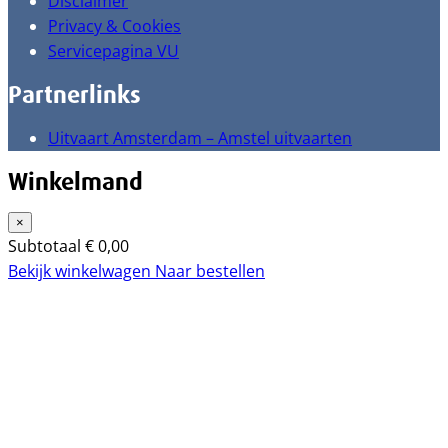
Disclaimer
Privacy & Cookies
Servicepagina VU
Partnerlinks
Uitvaart Amsterdam – Amstel uitvaarten
Winkelmand
×
Subtotaal
€
0,00
Bekijk winkelwagen
Naar bestellen