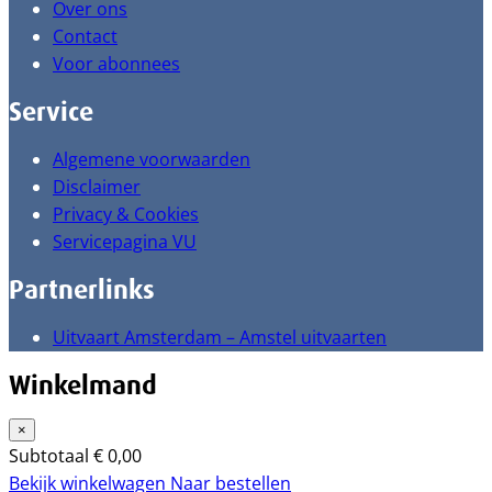
Over ons
Contact
Voor abonnees
Service
Algemene voorwaarden
Disclaimer
Privacy & Cookies
Servicepagina VU
Partnerlinks
Uitvaart Amsterdam – Amstel uitvaarten
Winkelmand
×
Subtotaal
€
0,00
Bekijk winkelwagen
Naar bestellen