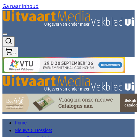
Ga naar inhoud
0
Home
Nieuws & Dossiers