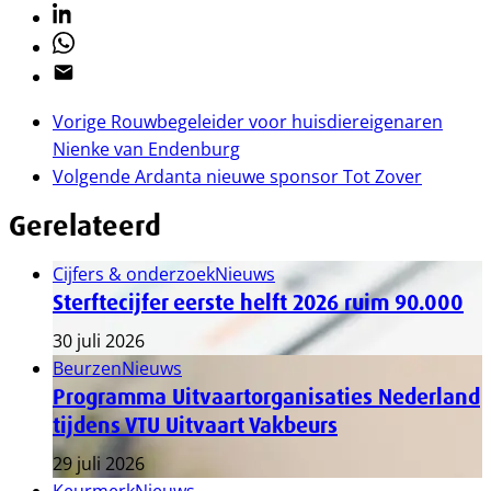
Linkedin
Whatsapp
Email
Vorige
Rouwbegeleider voor huisdiereigenaren
Nienke van Endenburg
Volgende
Ardanta nieuwe sponsor Tot Zover
Gerelateerd
Cijfers & onderzoek
Nieuws
Sterftecijfer eerste helft 2026 ruim 90.000
30 juli 2026
Beurzen
Nieuws
Programma Uitvaartorganisaties Nederland
tijdens VTU Uitvaart Vakbeurs
29 juli 2026