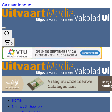
Ga naar inhoud
0
Home
Nieuws & Dossiers