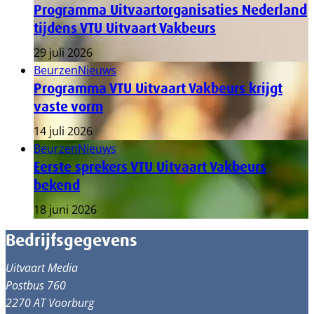
Programma Uitvaartorganisaties Nederland
tijdens VTU Uitvaart Vakbeurs
29 juli 2026
Beurzen
Nieuws
Programma VTU Uitvaart Vakbeurs krijgt
vaste vorm
14 juli 2026
Beurzen
Nieuws
Eerste sprekers VTU Uitvaart Vakbeurs
bekend
18 juni 2026
Bedrijfsgegevens
Uitvaart Media
Postbus 760
2270 AT Voorburg