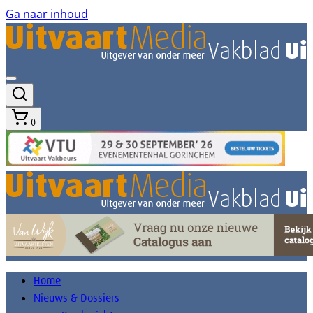
Ga naar inhoud
0
Home
Nieuws & Dossiers