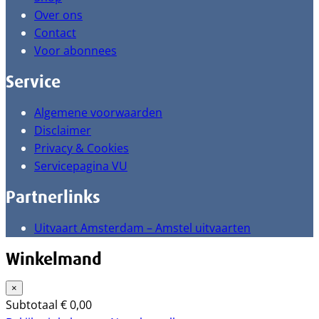
Over ons
Contact
Voor abonnees
Service
Algemene voorwaarden
Disclaimer
Privacy & Cookies
Servicepagina VU
Partnerlinks
Uitvaart Amsterdam – Amstel uitvaarten
Winkelmand
×
Subtotaal
€
0,00