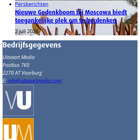
Persberichten
Nieuwe Gedenkboom bij Moscowa biedt
toegankelijke plek om te herdenken
2 juli 2026
Bedrijfsgegevens
Uitvaart Media
Postbus 760
2270 AT Voorburg
E:
info@uitvaartmedia.com