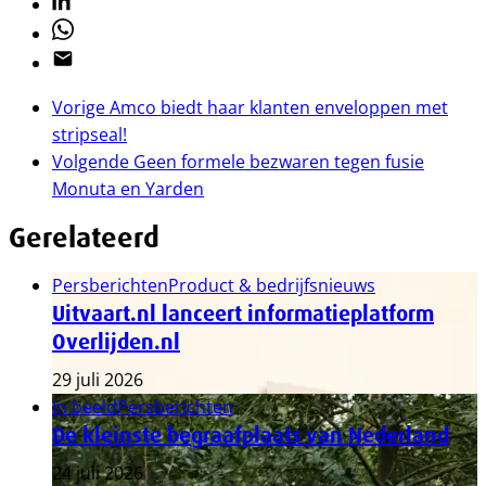
Linkedin
Whatsapp
Email
Vorige
Amco biedt haar klanten enveloppen met
stripseal!
Volgende
Geen formele bezwaren tegen fusie
Monuta en Yarden
Gerelateerd
Persberichten
Product & bedrijfsnieuws
Uitvaart.nl lanceert informatieplatform
Overlijden.nl
29 juli 2026
In beeld
Persberichten
De kleinste begraafplaats van Nederland
24 juli 2026