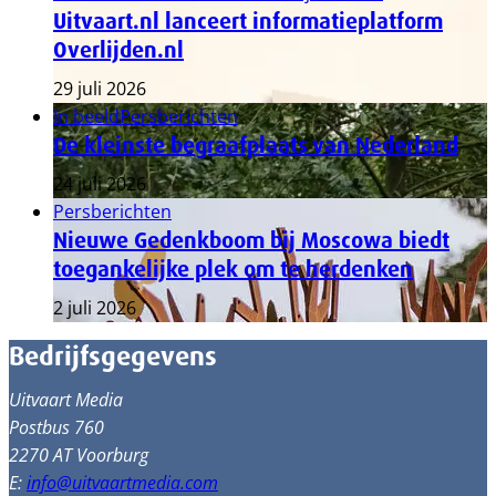
Uitvaart.nl lanceert informatieplatform
Overlijden.nl
29 juli 2026
In beeld
Persberichten
De kleinste begraafplaats van Nederland
24 juli 2026
Persberichten
Nieuwe Gedenkboom bij Moscowa biedt
toegankelijke plek om te herdenken
2 juli 2026
Bedrijfsgegevens
Uitvaart Media
Postbus 760
2270 AT Voorburg
E:
info@uitvaartmedia.com