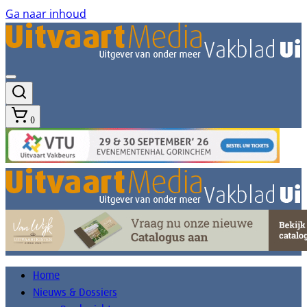
Ga naar inhoud
0
Home
Nieuws & Dossiers