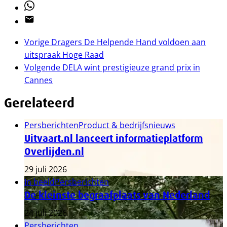
Whatsapp
Email
Vorige
Dragers De Helpende Hand voldoen aan
uitspraak Hoge Raad
Volgende
DELA wint prestigieuze grand prix in
Cannes
Gerelateerd
Persberichten
Product & bedrijfsnieuws
Uitvaart.nl lanceert informatieplatform
Overlijden.nl
29 juli 2026
In beeld
Persberichten
De kleinste begraafplaats van Nederland
24 juli 2026
Persberichten