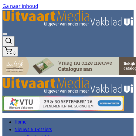
Ga naar inhoud
0
Home
Nieuws & Dossiers