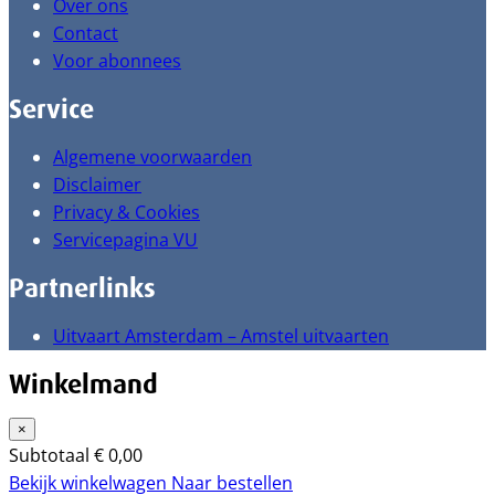
Over ons
Contact
Voor abonnees
Service
Algemene voorwaarden
Disclaimer
Privacy & Cookies
Servicepagina VU
Partnerlinks
Uitvaart Amsterdam – Amstel uitvaarten
Winkelmand
×
Subtotaal
€
0,00
Bekijk winkelwagen
Naar bestellen