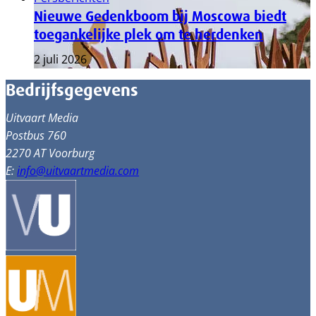
Nieuwe Gedenkboom bij Moscowa biedt
toegankelijke plek om te herdenken
2 juli 2026
Bedrijfsgegevens
Uitvaart Media
Postbus 760
2270 AT Voorburg
E:
info@uitvaartmedia.com