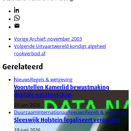
Linkedin
Whatsapp
Email
Vorige
Archief: november 2003
Volgende
Uitvaartwereld kondigt algeheel
rookverbod af
Gerelateerd
Nieuws
Regels & wetgeving
Voorstellen Kamerlid bewustmaking
digitale nalatenschap
24 juni 2026
Duurzaam
Internationaal
Nieuws
Regels & wetgeving
Sleeswijk Holstein legaliseert veraarden
19 juni 2026