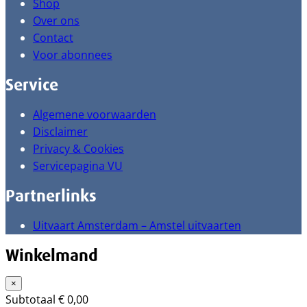
Shop
Over ons
Contact
Voor abonnees
Service
Algemene voorwaarden
Disclaimer
Privacy & Cookies
Servicepagina VU
Partnerlinks
Uitvaart Amsterdam – Amstel uitvaarten
Winkelmand
×
Subtotaal
€
0,00