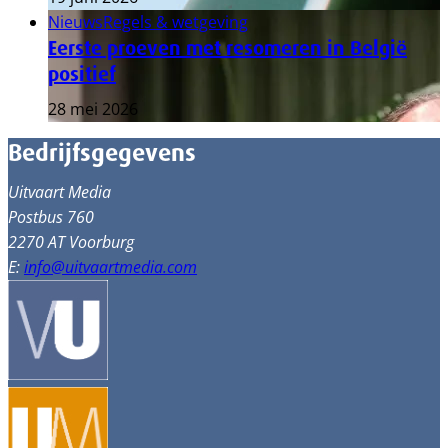
Nieuws
Regels & wetgeving
Eerste proeven met resomeren in België
positief
28 mei 2026
Bedrijfsgegevens
Uitvaart Media
Postbus 760
2270 AT Voorburg
E:
info@uitvaartmedia.com