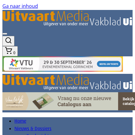
Ga naar inhoud
0
Home
Nieuws & Dossiers