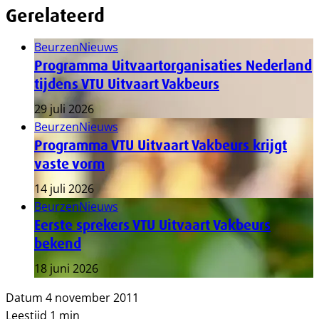
Gerelateerd
Beurzen
Nieuws
Programma Uitvaartorganisaties Nederland
tijdens VTU Uitvaart Vakbeurs
29 juli 2026
Beurzen
Nieuws
Programma VTU Uitvaart Vakbeurs krijgt
vaste vorm
14 juli 2026
Beurzen
Nieuws
Eerste sprekers VTU Uitvaart Vakbeurs
bekend
18 juni 2026
Datum
4 november 2011
Leestijd
1 min