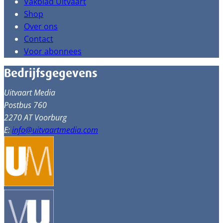
Vakblad Uitvaart
Shop
Over ons
Contact
Voor abonnees
Bedrijfsgegevens
Uitvaart Media
Postbus 760
2270 AT Voorburg
E:
info@uitvaartmedia.com