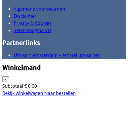
Algemene voorwaarden
Disclaimer
Privacy & Cookies
Servicepagina VU
Partnerlinks
Uitvaart Amsterdam – Amstel uitvaarten
Winkelmand
×
Subtotaal
€
0,00
Bekijk winkelwagen
Naar bestellen