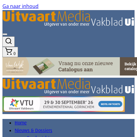
Ga naar inhoud
0
Home
Nieuws & Dossiers