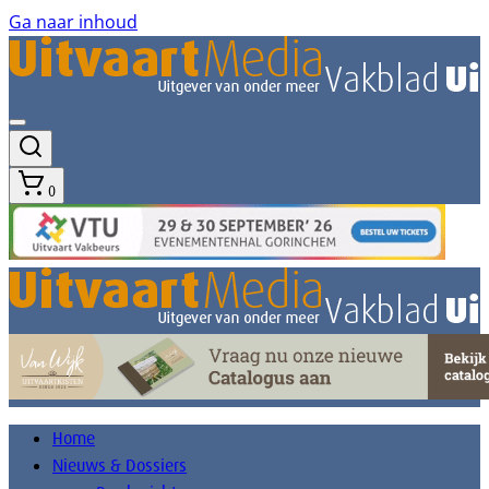
Ga naar inhoud
0
Home
Nieuws & Dossiers