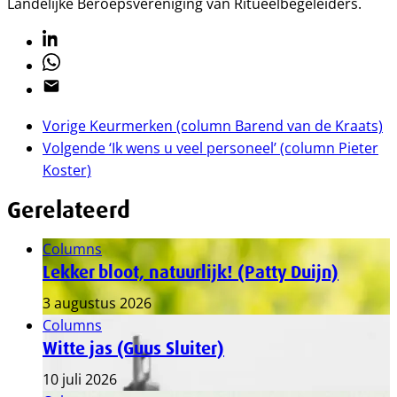
Landelijke Beroepsvereniging van Ritueelbegeleiders.
Linkedin
Whatsapp
Email
Vorige
Keurmerken (column Barend van de Kraats)
Volgende
‘Ik wens u veel personeel’ (column Pieter
Koster)
Gerelateerd
Columns
Lekker bloot, natuurlijk! (Patty Duijn)
3 augustus 2026
Columns
Witte jas (Guus Sluiter)
10 juli 2026