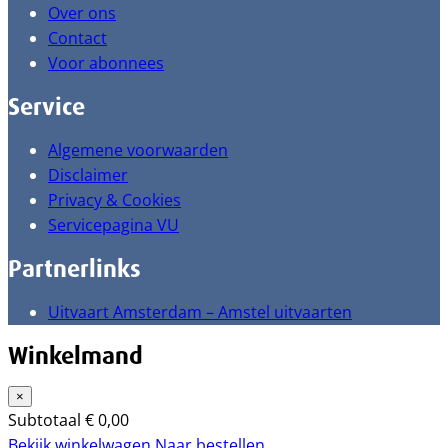
Over ons
Contact
Voor abonnees
Service
Algemene voorwaarden
Disclaimer
Privacy & Cookies
Servicepagina VU
Partnerlinks
Uitvaart Amsterdam – Amstel uitvaarten
Winkelmand
×
Subtotaal
€
0,00
Bekijk winkelwagen
Naar bestellen