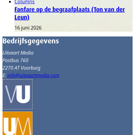
Columns
Fanfare op de begraafplaats (Ton van der
Leun)
16 juni 2026
Bedrijfsgegevens
Uitvaart Media
Postbus 760
2270 AT Voorburg
E:
info@uitvaartmedia.com