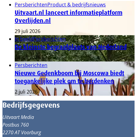
Persberichten
Product & bedrijfsnieuws
Uitvaart.nl lanceert informatieplatform
Overlijden.nl
29 juli 2026
In beeld
Persberichten
De kleinste begraafplaats van Nederland
24 juli 2026
Persberichten
Nieuwe Gedenkboom bij Moscowa biedt
toegankelijke plek om te herdenken
2 juli 2026
Bedrijfsgegevens
Uitvaart Media
Postbus 760
2270 AT Voorburg