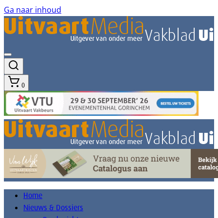
Ga naar inhoud
0
Home
Nieuws & Dossiers