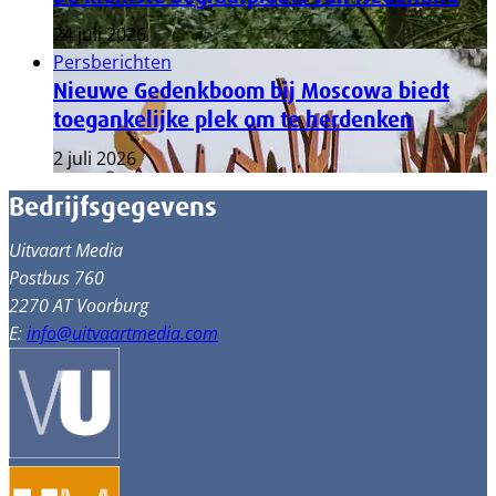
24 juli 2026
Persberichten
Nieuwe Gedenkboom bij Moscowa biedt
toegankelijke plek om te herdenken
2 juli 2026
Bedrijfsgegevens
Uitvaart Media
Postbus 760
2270 AT Voorburg
E:
info@uitvaartmedia.com