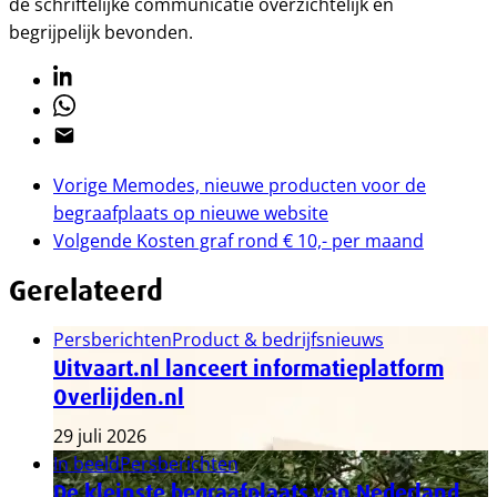
de schriftelijke communicatie overzichtelijk en
begrijpelijk bevonden.
Linkedin
Whatsapp
Email
Vorige
Memodes, nieuwe producten voor de
begraafplaats op nieuwe website
Volgende
Kosten graf rond € 10,- per maand
Gerelateerd
Persberichten
Product & bedrijfsnieuws
Uitvaart.nl lanceert informatieplatform
Overlijden.nl
29 juli 2026
In beeld
Persberichten
De kleinste begraafplaats van Nederland