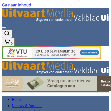
Ga naar inhoud
0
Home
Nieuws & Dossiers