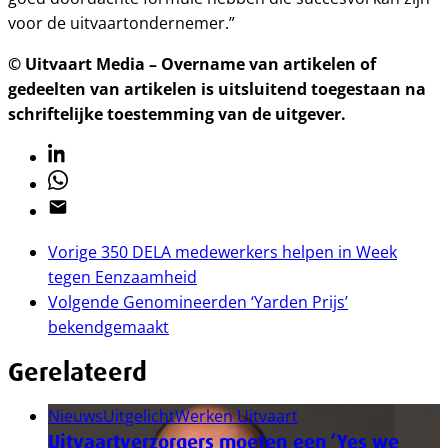
voor de uitvaartondernemer.”
© Uitvaart Media – Overname van artikelen of
gedeelten van artikelen is uitsluitend toegestaan na
schriftelijke toestemming van de uitgever.
Linkedin
Whatsapp
Email
Vorige
350 DELA medewerkers helpen in Week
tegen Eenzaamheid
Volgende
Genomineerden ‘Yarden Prijs’
bekendgemaakt
Gerelateerd
Nieuws
Uitgelicht
Werken Uitvaart
Uitvaartverzorgers moeten een ‘Yes we