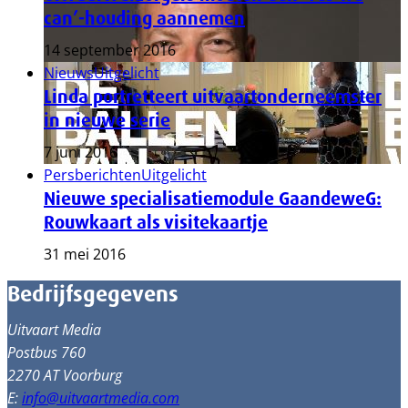
can’-houding aannemen
14 september 2016
Nieuws
Uitgelicht
Linda portretteert uitvaartonderneemster
in nieuwe serie
7 juni 2016
Persberichten
Uitgelicht
Nieuwe specialisatiemodule GaandeweG:
Rouwkaart als visitekaartje
31 mei 2016
Bedrijfsgegevens
Uitvaart Media
Postbus 760
2270 AT Voorburg
E:
info@uitvaartmedia.com