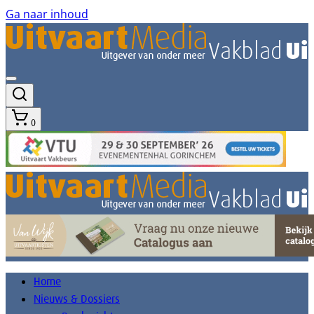
Ga naar inhoud
0
Home
Nieuws & Dossiers