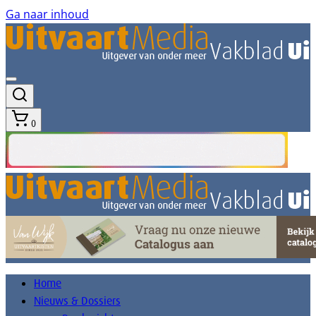
Ga naar inhoud
0
Home
Nieuws & Dossiers