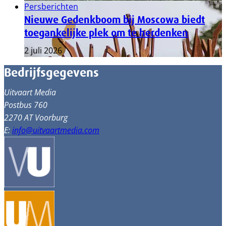
Persberichten
Nieuwe Gedenkboom bij Moscowa biedt
toegankelijke plek om te herdenken
2 juli 2026
Bedrijfsgegevens
Uitvaart Media
Postbus 760
2270 AT Voorburg
E:
info@uitvaartmedia.com