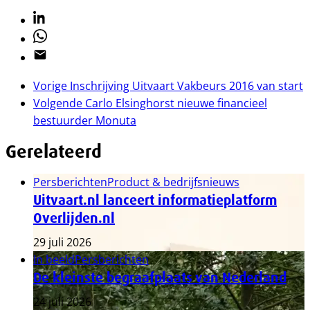
Linkedin
Whatsapp
Email
Vorige
Inschrijving Uitvaart Vakbeurs 2016 van start
Volgende
Carlo Elsinghorst nieuwe financieel
bestuurder Monuta
Gerelateerd
Persberichten
Product & bedrijfsnieuws
Uitvaart.nl lanceert informatieplatform
Overlijden.nl
29 juli 2026
In beeld
Persberichten
De kleinste begraafplaats van Nederland
24 juli 2026