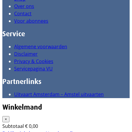
Over ons
Contact
Voor abonnees
Service
Algemene voorwaarden
Disclaimer
Privacy & Cookies
Servicepagina VU
Partnerlinks
Uitvaart Amsterdam – Amstel uitvaarten
Winkelmand
×
Subtotaal
€
0,00