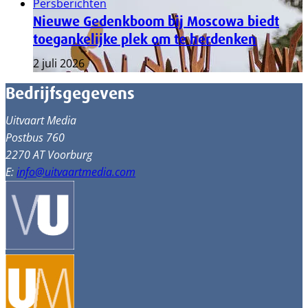
Persberichten
Nieuwe Gedenkboom bij Moscowa biedt
toegankelijke plek om te herdenken
2 juli 2026
Bedrijfsgegevens
Uitvaart Media
Postbus 760
2270 AT Voorburg
E:
info@uitvaartmedia.com