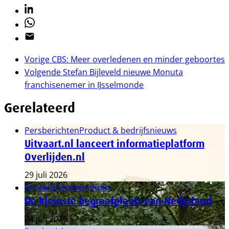
Linkedin
Whatsapp
Email
Vorige
CBS: Meer overledenen en minder geboortes
Volgende
Stefan Bijleveld nieuwe Monuta
franchisenemer in IJsselmonde
Gerelateerd
Persberichten
Product & bedrijfsnieuws
Uitvaart.nl lanceert informatieplatform
Overlijden.nl
29 juli 2026
In beeld
Persberichten
De kleinste begraafplaats van Nederland
24 juli 2026