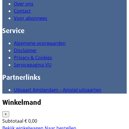
Over ons
Contact
Voor abonnees
Service
Algemene voorwaarden
Disclaimer
Privacy & Cookies
Servicepagina VU
Partnerlinks
Uitvaart Amsterdam – Amstel uitvaarten
Winkelmand
×
Subtotaal
€
0,00
Bekijk winkelwagen
Naar bestellen