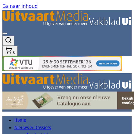
Ga naar inhoud
0
Home
Nieuws & Dossiers