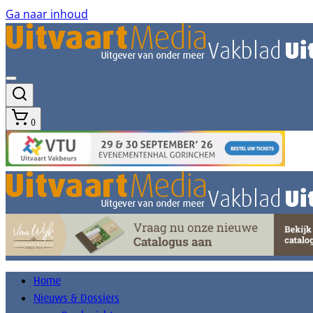
Ga naar inhoud
0
Home
Nieuws & Dossiers