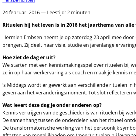
Persberichten
24 februari 2016 — Leestijd: 2 minuten
Rituelen bij het leven is in 2016 het jaarthema van all
Hermien Embsen neemt je op zaterdag 23 april mee door de 
brengen. Zij deelt haar visie, studie en jarenlange ervaring
Hoe ziet de dag er uit?
We starten met een kennismakingsspel over rituelen bij wer
ze in op haar werkervaring als coach en maak je kennis met
’s Middags wordt er gewerkt aan verschillende rituelen in h
geven aan het veranderingsmoment. Tot slot reflecteren w
Wat levert deze dag je onder anderen op?
Kennis verkrijgen van de geschiedenis van rituelen bij werk
De samenhang tussen de onderdelen van het ritueel ontd
De transformatorische werking van het persoonlijk symbo
Aftasten van mogelijkheden om (meer) rituelen bij leven te