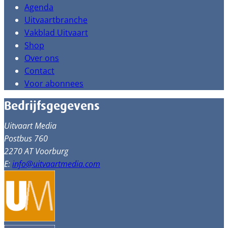
Agenda
Uitvaartbranche
Vakblad Uitvaart
Shop
Over ons
Contact
Voor abonnees
Bedrijfsgegevens
Uitvaart Media
Postbus 760
2270 AT Voorburg
E:
info@uitvaartmedia.com