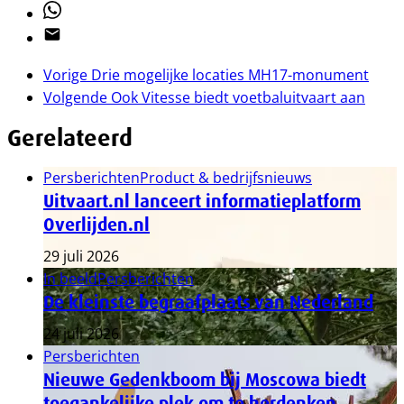
Whatsapp
Email
Vorige
Drie mogelijke locaties MH17-monument
Volgende
Ook Vitesse biedt voetbaluitvaart aan
Gerelateerd
Persberichten
Product & bedrijfsnieuws
Uitvaart.nl lanceert informatieplatform
Overlijden.nl
29 juli 2026
In beeld
Persberichten
De kleinste begraafplaats van Nederland
24 juli 2026
Persberichten
Nieuwe Gedenkboom bij Moscowa biedt
toegankelijke plek om te herdenken