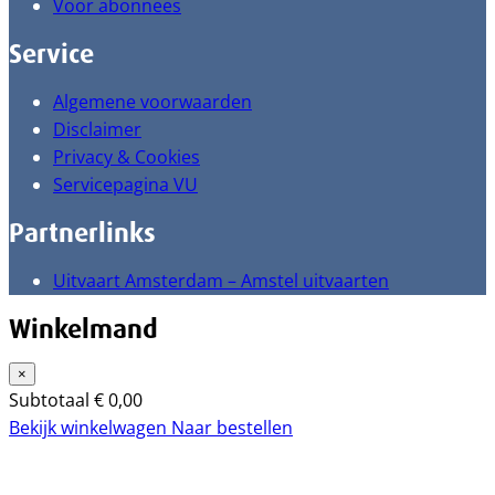
Voor abonnees
Service
Algemene voorwaarden
Disclaimer
Privacy & Cookies
Servicepagina VU
Partnerlinks
Uitvaart Amsterdam – Amstel uitvaarten
Winkelmand
×
Subtotaal
€
0,00
Bekijk winkelwagen
Naar bestellen