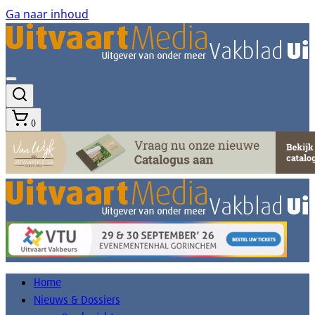
Ga naar inhoud
0
Home
Nieuws & Dossiers