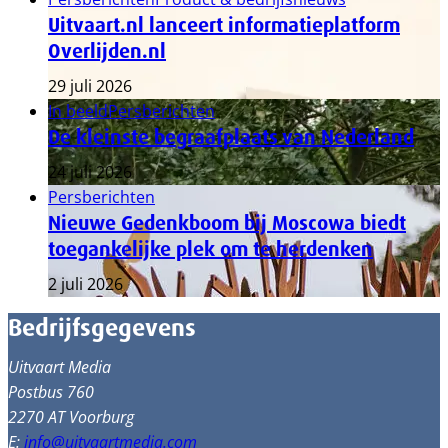
Uitvaart.nl lanceert informatieplatform
Overlijden.nl
29 juli 2026
In beeld
Persberichten
De kleinste begraafplaats van Nederland
24 juli 2026
Persberichten
Nieuwe Gedenkboom bij Moscowa biedt
toegankelijke plek om te herdenken
2 juli 2026
Bedrijfsgegevens
Uitvaart Media
Postbus 760
2270 AT Voorburg
E:
info@uitvaartmedia.com