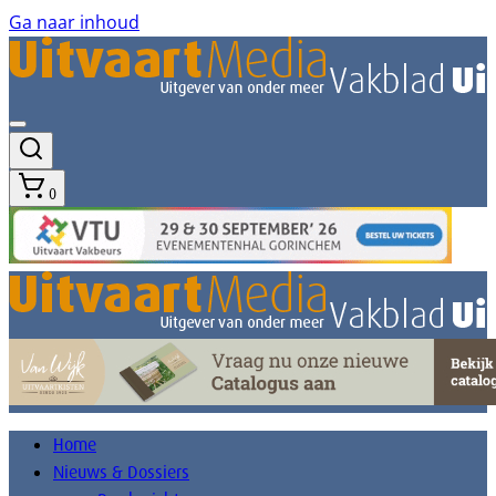
Ga naar inhoud
0
Home
Nieuws & Dossiers