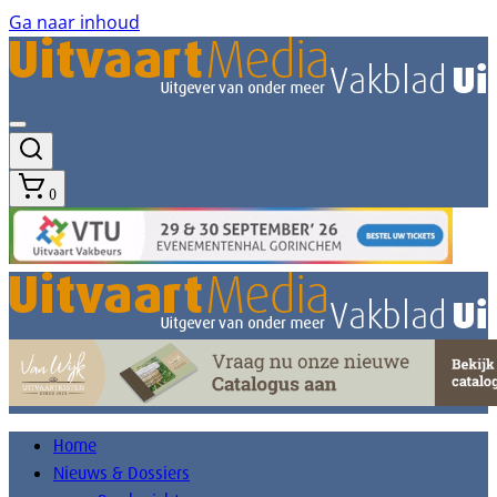
Ga naar inhoud
0
Home
Nieuws & Dossiers