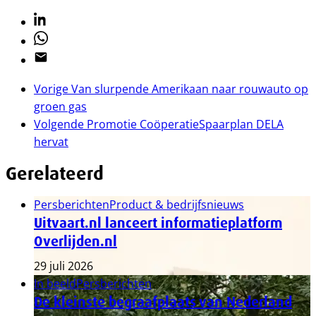
Linkedin
Whatsapp
Email
Vorige
Van slurpende Amerikaan naar rouwauto op
groen gas
Volgende
Promotie CoöperatieSpaarplan DELA
hervat
Gerelateerd
Persberichten
Product & bedrijfsnieuws
Uitvaart.nl lanceert informatieplatform
Overlijden.nl
29 juli 2026
In beeld
Persberichten
De kleinste begraafplaats van Nederland