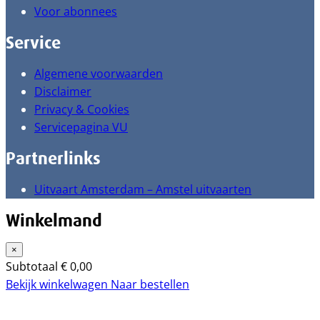
Voor abonnees
Service
Algemene voorwaarden
Disclaimer
Privacy & Cookies
Servicepagina VU
Partnerlinks
Uitvaart Amsterdam – Amstel uitvaarten
Winkelmand
×
Subtotaal
€
0,00
Bekijk winkelwagen
Naar bestellen