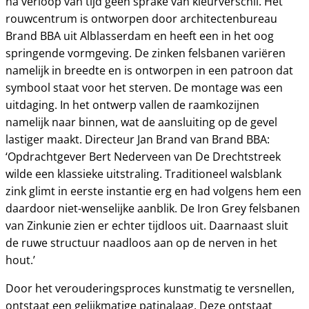
na verloop van tijd geen sprake van kleurverschil. Het
rouwcentrum is ontworpen door architectenbureau
Brand BBA uit Alblasserdam en heeft een in het oog
springende vormgeving. De zinken felsbanen variëren
namelijk in breedte en is ontworpen in een patroon dat
symbool staat voor het sterven. De montage was een
uitdaging. In het ontwerp vallen de raamkozijnen
namelijk naar binnen, wat de aansluiting op de gevel
lastiger maakt. Directeur Jan Brand van Brand BBA:
‘Opdrachtgever Bert Nederveen van De Drechtstreek
wilde een klassieke uitstraling. Traditioneel walsblank
zink glimt in eerste instantie erg en had volgens hem een
daardoor niet-wenselijke aanblik. De Iron Grey felsbanen
van Zinkunie zien er echter tijdloos uit. Daarnaast sluit
de ruwe structuur naadloos aan op de nerven in het
hout.’
Door het verouderingsproces kunstmatig te versnellen,
ontstaat een gelijkmatige patinalaag. Deze ontstaat