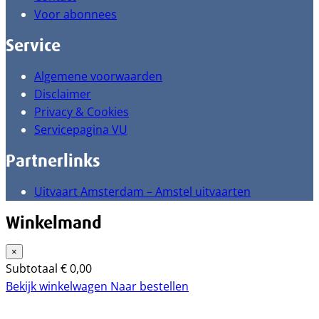
Voor abonnees
Service
Algemene voorwaarden
Disclaimer
Privacy & Cookies
Servicepagina VU
Partnerlinks
Uitvaart Amsterdam – Amstel uitvaarten
Winkelmand
×
Subtotaal
€
0,00
Bekijk winkelwagen
Naar bestellen