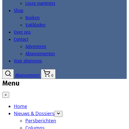
Losse nummers
Shop
Boeken
Vakbladen
Over ons
Contact
Adverteren
Abonnementen
Voor abonnees
Abonnement
0
Menu
×
Home
Nieuws & Dossiers
Persberichten
Columns