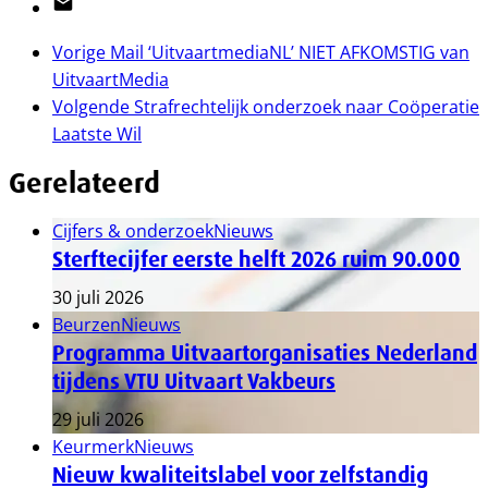
Email
Vorige
Mail ‘UitvaartmediaNL’ NIET AFKOMSTIG van
UitvaartMedia
Volgende
Strafrechtelijk onderzoek naar Coöperatie
Laatste Wil
Gerelateerd
Cijfers & onderzoek
Nieuws
Sterftecijfer eerste helft 2026 ruim 90.000
30 juli 2026
Beurzen
Nieuws
Programma Uitvaartorganisaties Nederland
tijdens VTU Uitvaart Vakbeurs
29 juli 2026
Keurmerk
Nieuws
Nieuw kwaliteitslabel voor zelfstandig