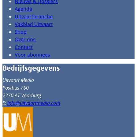
Nieuws & Dossiers
Agenda
Uitvaartbranche
Vakblad Uitvaart
Shop
Over ons
Contact
Voor abonnees
Bedrijfsgegevens
Uitvaart Media
Postbus 760
2270 AT Voorburg
E:
info@uitvaartmedia.com