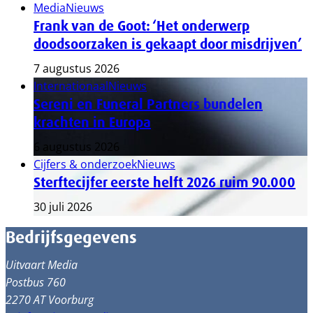
Media
Nieuws
Frank van de Goot: ‘Het onderwerp
doodsoorzaken is gekaapt door misdrijven’
7 augustus 2026
Internationaal
Nieuws
Sereni en Funeral Partners bundelen
krachten in Europa
6 augustus 2026
Cijfers & onderzoek
Nieuws
Sterftecijfer eerste helft 2026 ruim 90.000
30 juli 2026
Bedrijfsgegevens
Uitvaart Media
Postbus 760
2270 AT Voorburg