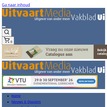
Ga naar inhoud
0
Home
Nieuws & Dossiers