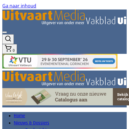
Ga naar inhoud
0
Home
Nieuws & Dossiers