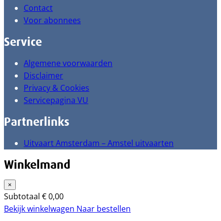
Contact
Voor abonnees
Service
Algemene voorwaarden
Disclaimer
Privacy & Cookies
Servicepagina VU
Partnerlinks
Uitvaart Amsterdam – Amstel uitvaarten
Winkelmand
×
Subtotaal
€
0,00
Bekijk winkelwagen
Naar bestellen