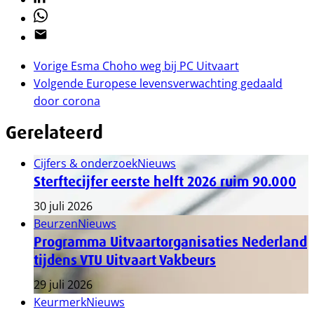
Whatsapp
Email
Vorige
Esma Choho weg bij PC Uitvaart
Volgende
Europese levensverwachting gedaald
door corona
Gerelateerd
Cijfers & onderzoek
Nieuws
Sterftecijfer eerste helft 2026 ruim 90.000
30 juli 2026
Beurzen
Nieuws
Programma Uitvaartorganisaties Nederland
tijdens VTU Uitvaart Vakbeurs
29 juli 2026
Keurmerk
Nieuws